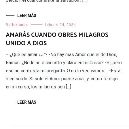
percibir el cual consiste la salvación , […]
LEER MÁS
Reflexiones
febrero 24, 2024
AMARÁS CUANDO OBRES MILAGROS
UNIDO A DIOS
– ¿Qué es amar «J”? -No hay mas Amor que el de Dios,
Ramón. ¿No lo he dicho alto y claro en mi Curso? -Sí, pero
eso no contesta mi pregunta. O no lo veo vamos…. -Está
bien sordo. Si solo el Amor puede amar, y, como te digo
en mi curso, los milagros son […]
LEER MÁS