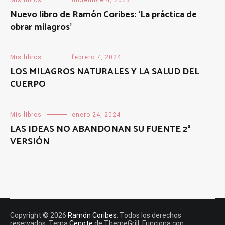
Mis libros
diciembre 4, 2023
Nuevo libro de Ramón Coribes: ‘La práctica de
obrar milagros’
Mis libros
febrero 7, 2024
LOS MILAGROS NATURALES Y LA SALUD DEL
CUERPO
Mis libros
enero 24, 2024
LAS IDEAS NO ABANDONAN SU FUENTE 2ª
VERSIÓN
Copyright © 2026
Ramón Coribes
. Todos los derechos
reservados. Tema
Cenote
de ThemeGrill. Funciona con